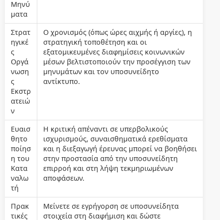
Μηνύ
ματα
Στρατ
Ο χρονισμός (όπως ώρες αιχμής ή αργίες), η
ηγικέ
στρατηγική τοποθέτηση και οι
ς
εξατομικευμένες διαφημίσεις κοινωνικών
Οργά
μέσων βελτιστοποιούν την προσέγγιση των
νωση
μηνυμάτων και τον υποσυνείδητο
ς
αντίκτυπο.
Εκστρ
ατειώ
ν
Ευαισ
Η κριτική απέναντι σε υπερβολικούς
θητο
ισχυρισμούς, συναισθηματικά ερεθίσματα
ποίησ
και η διεξαγωγή έρευνας μπορεί να βοηθήσει
η του
στην προστασία από την υποσυνείδητη
Κατα
επιρροή και στη λήψη τεκμηριωμένων
ναλω
αποφάσεων.
τή
Πρακ
Μείνετε σε εγρήγορση σε υποσυνείδητα
τικές
στοιχεία στη διαφήμιση και δώστε