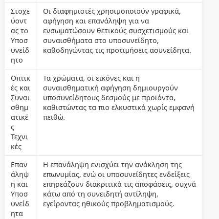
Στοχε
Οι διαφημιστές χρησιμοποιούν γραφικά,
ύοντ
αφήγηση και επανάληψη για να
ας το
ενσωματώσουν θετικούς συσχετισμούς και
Υποσ
συναισθήματα στο υποσυνείδητο,
υνείδ
καθοδηγώντας τις προτιμήσεις ασυνείδητα.
ητο
Οπτικ
Τα χρώματα, οι εικόνες και η
ές και
συναισθηματική αφήγηση δημιουργούν
Συναι
υποσυνείδητους δεσμούς με προϊόντα,
σθημ
καθιστώντας τα πιο ελκυστικά χωρίς εμφανή
ατικέ
πειθώ.
ς
Τεχνι
κές
Επαν
Η επανάληψη ενισχύει την ανάκληση της
άληψ
επωνυμίας, ενώ οι υποσυνείδητες ενδείξεις
η και
επηρεάζουν διακριτικά τις αποφάσεις, συχνά
Υποσ
κάτω από τη συνειδητή αντίληψη,
υνείδ
εγείροντας ηθικούς προβληματισμούς.
ητα