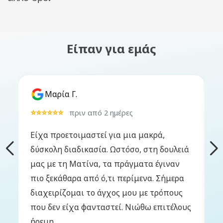
Είπαν για εμάς
Μαρία Γ.
⭐⭐⭐⭐⭐⭐
⭐
πριν από 2 ημέρες
Είχα προετοιμαστεί για μια μακρά,
Ε
δύσκολη διαδικασία. Ωστόσο, στη δουλειά
κ
μας με τη Ματίνα, τα πράγματα έγιναν
έ
πιο ξεκάθαρα από ό,τι περίμενα. Σήμερα
π
διαχειρίζομαι το άγχος μου με τρόπους
γ
που δεν είχα φανταστεί. Νιώθω επιτέλους
μ
ήρεμη.
μ