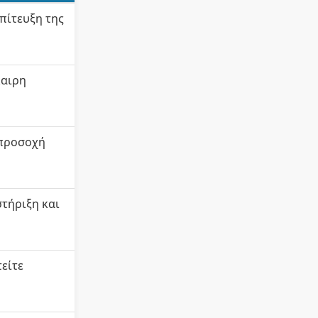
επίτευξη της
καιρη
 προσοχή
τήριξη και
τείτε