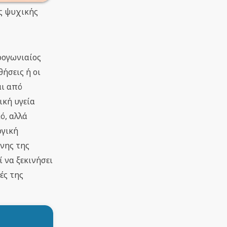
ης ψυχικής
ρογωνιαίος
ήσεις ή οι
αι από
ική υγεία
ό, αλλά
ογική
ένης της
 να ξεκινήσει
ές της