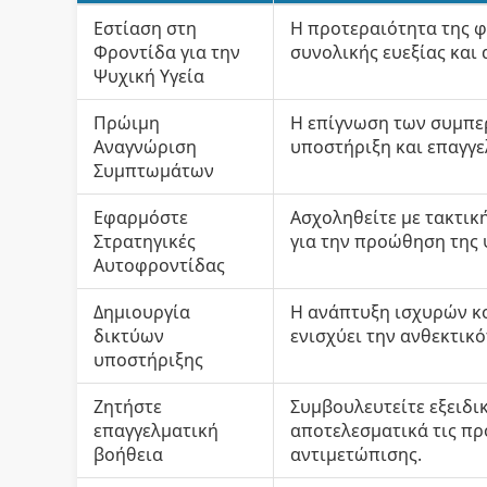
Εστίαση στη
Η προτεραιότητα της φρ
Φροντίδα για την
συνολικής ευεξίας και
Ψυχική Υγεία
Πρώιμη
Η επίγνωση των συμπε
Αναγνώριση
υποστήριξη και επαγγε
Συμπτωμάτων
Εφαρμόστε
Ασχοληθείτε με τακτι
Στρατηγικές
για την προώθηση της 
Αυτοφροντίδας
Δημιουργία
Η ανάπτυξη ισχυρών κ
δικτύων
ενισχύει την ανθεκτικό
υποστήριξης
Ζητήστε
Συμβουλευτείτε εξειδικ
επαγγελματική
αποτελεσματικά τις πρ
βοήθεια
αντιμετώπισης.