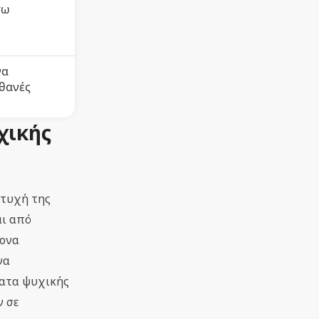
σω
να
ιθανές
χικής
πτυχή της
αι από
τονα
να
ματα ψυχικής
ν σε