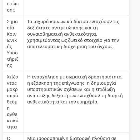
ετώπι
σης
Σημα
Τα ισχυρά κοινωνικά δίκτυα ενισχύουν τις
σία
δεξιότητες αντιμετώπισης και τη
Κοιν
συναισθηματική ανθεκτικότητα,
ωνικ
χρησιμεύοντας ως ζωτικό στοιχείο για την
ής
αποτελεσματική διαχείριση του άγχους.
Υποσ
τήριξ
ης
Χτίζο
Η ενασχόληση με σωματική δραστηριότητα,
ντας
η εξάσκηση της επίγνωσης, η δημιουργία
μακρ
υποστηρικτικών σχέσεων και η επιδίωξη
οπρό
ανάπτυξης δεξιοτήτων ενισχύουν τη διαρκή
θεσμ
ανθεκτικότητα και την ευημερία.
η
ανθε
κτικό
τητα
Ο
Μια ισορροπημένη διατροφή πλούσια σε