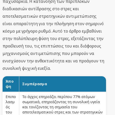
παχυσαρκία. Η κατανόηση των περίπλοκων
διαδικασιών αντίδρασης στο στρες και
αποτελεσματικών στρατηγικών αντιμετώπισης
είναι απαραίτητη για την πλοήγηση στον σημερινό
κόσμο με γρήγορο ρυθμό. Αυτό το άρθρο εμβαθύνει
στην πολύπλευρη φύση του στρες, εξετάζοντας την
προέλευσή του, τις επιπτώσεις του και διάφορους
μηχανισμούς αντιμετώπισης που μπορούν να
ενισχύσουν την ανθεκτικότητα και να προάγουν τη
συνολική ψυχική ευεξία.
Άπο
Συμπέρασμα
ψη
Επιπο
Το άγχος επηρεάζει περίπου 77% ατόμων
λασμ
σωματικά, επηρεάζοντας τη συνολική υγεία
ός
και τονίζοντας τη σημασία του
του
αποτελεσματικού στρες και των στρατηγικών