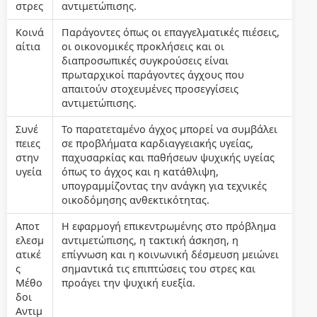
στρες
αντιμετώπισης.
Κοινά
Παράγοντες όπως οι επαγγελματικές πιέσεις,
αίτια
οι οικονομικές προκλήσεις και οι
διαπροσωπικές συγκρούσεις είναι
πρωταρχικοί παράγοντες άγχους που
απαιτούν στοχευμένες προσεγγίσεις
αντιμετώπισης.
Συνέ
Το παρατεταμένο άγχος μπορεί να συμβάλει
πειες
σε προβλήματα καρδιαγγειακής υγείας,
στην
παχυσαρκίας και παθήσεων ψυχικής υγείας
υγεία
όπως το άγχος και η κατάθλιψη,
υπογραμμίζοντας την ανάγκη για τεχνικές
οικοδόμησης ανθεκτικότητας.
Αποτ
Η εφαρμογή επικεντρωμένης στο πρόβλημα
ελεσμ
αντιμετώπισης, η τακτική άσκηση, η
ατικέ
επίγνωση και η κοινωνική δέσμευση μειώνει
ς
σημαντικά τις επιπτώσεις του στρες και
Μέθο
προάγει την ψυχική ευεξία.
δοι
Αντιμ