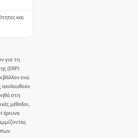
ότητες και
ν για τη
ης (ERP)
ριβάλλον ενώ
ς ακολουθούν
οηθά στη
ικές μέθοδοι,
Η έρευνα
ραμμίζοντας
ύπων