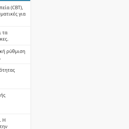
εία (CBT),
σματικές για
ι τα
κες.
ική ρύθμιση
.
τότητας
κής
. Η
 την