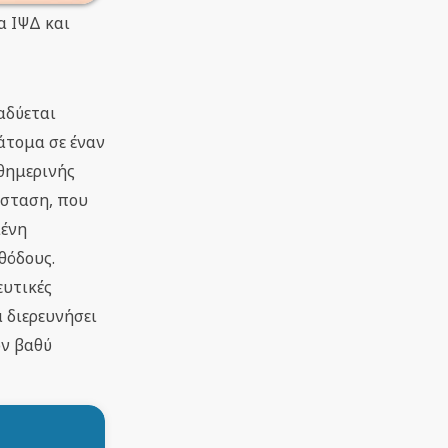
α ΙΨΔ και
αδύεται
άτομα σε έναν
αθημερινής
άσταση, που
μένη
θόδους.
ευτικές
 διερευνήσει
ον βαθύ