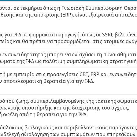
ονται σε τεκμήρια όπως η Γνωσιακή Συμπεριφορική Θεραπ
θεσης και της απόκρισης (ERP), είναι εξαιρετικά αποτελε
 για ΙΨΔ με φαρμακευτική αγωγή, όπως οι SSRI, βελτιώνε
είας και θα πρέπει να προσαρμόζεται στις ατομικές ανάγ
 ενσυνειδητότητας μπορεί να ενισχύσει τη συναισθηματ
τώματα της ΙΨΔ ως πολύτιμη συμπληρωματική στρατηγική
τή με εμπειρία στις προσεγγίσεις CBT, ERP και ενσυνειδη
ν αποτελεσματική θεραπεία για την ΙΨΔ.
τρόπου ζωής, συμπεριλαμβανομένης της τακτικής σωματι
ινωνικής υποστήριξης και της διαχείρισης του άγχους,
 οφέλη από τη θεραπεία για την ΙΨΔ.
ύπλοκους βιολογικούς και περιβαλλοντικούς παράγοντες
 ενδελεχή αξιολόγηση των συμπτωμάτων που επηρεάζουν