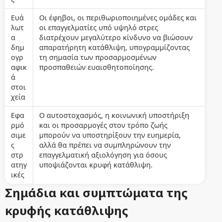
Ευά
Οι έφηβοι, οι περιθωριοποιημένες ομάδες και
λωτ
οι επαγγελματίες υπό υψηλό στρες
α
διατρέχουν μεγαλύτερο κίνδυνο να βιώσουν
δημ
απαρατήρητη κατάθλιψη, υπογραμμίζοντας
ογρ
τη σημασία των προσαρμοσμένων
αφικ
προσπαθειών ευαισθητοποίησης.
ά
στοι
χεία
Εφα
Ο αυτοστοχασμός, η κοινωνική υποστήριξη
ρμό
και οι προσαρμογές στον τρόπο ζωής
σιμε
μπορούν να υποστηρίξουν την ευημερία,
ς
αλλά θα πρέπει να συμπληρώνουν την
στρ
επαγγελματική αξιολόγηση για όσους
ατηγ
υποψιάζονται κρυφή κατάθλιψη.
ικές
Σημάδια και συμπτώματα της
κρυφής κατάθλιψης