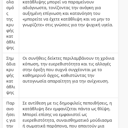
ολα
κατάθλιψης μπορεί να παραμείνουν
σμό
αδιάγνωστα, τονίζοντας την ανάγκη για
ς
αυξημένη επίγνωση και κατανόηση του
της
«μπορείτε να έχετε κατάθλιψη και να μην το
κρυ
γνωρίζετε» στις γνώσεις για την ψυχική υγεία.
φής
κατ
άθλι
ψης
Σημ
Οι συνήθεις δείκτες περιλαμβάνουν τη χρόνια
άδια
κόπωση, την ευερεθιστότητα και τις αλλαγές
κρυ
στην όρεξη που συχνά συγχέονται με το
φής
καθημερινό άγχος, καθιστώντας την
κατ
αυτογνωσία απαραίτητη για την ανίχνευση.
άθλι
ψης
Παρ
Σε αντίθεση με τις δημοφιλείς πεποιθήσεις, η
ανο
κατάθλιψη δεν εμφανίζεται πάντα ως θλίψη.
ήσει
Μπορεί επίσης να εμφανιστεί ως
ς για
ευερεθιστότητα, συναισθηματικό μούδιασμα
την
ή σωματικά παράπονα, που απαιτούν μια