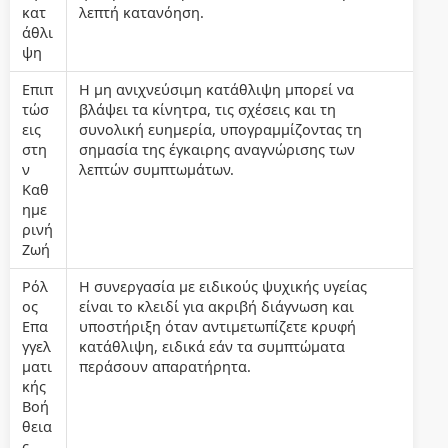
κατ
λεπτή κατανόηση.
άθλι
ψη
Επιπ
Η μη ανιχνεύσιμη κατάθλιψη μπορεί να
τώσ
βλάψει τα κίνητρα, τις σχέσεις και τη
εις
συνολική ευημερία, υπογραμμίζοντας τη
στη
σημασία της έγκαιρης αναγνώρισης των
ν
λεπτών συμπτωμάτων.
Καθ
ημε
ρινή
Ζωή
Ρόλ
Η συνεργασία με ειδικούς ψυχικής υγείας
ος
είναι το κλειδί για ακριβή διάγνωση και
Επα
υποστήριξη όταν αντιμετωπίζετε κρυφή
γγελ
κατάθλιψη, ειδικά εάν τα συμπτώματα
ματι
περάσουν απαρατήρητα.
κής
Βοή
θεια
ς