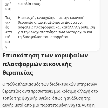
χρή
ευκολία τους.
στη
Τεχ
Η επιτυχής ενασχόληση με την εικονική
νικ
θεραπεία απαιτεί αξιόπιστο Διαδίκτυο,
ές
ασφαλείς πλατφόρμες και κατάλληλη ρύθμιση
Απα
για την ελαχιστοποίηση των διαταραχών και
ιτή
τη διασφάλιση του απορρήτου.
σει
ς
Επισκόπηση των κορυφαίων
πλατφορμών εικονικής
θεραπείας
Ο πολλαπλασιασμός των διαδικτυακών υπηρεσιών
θεραπείας αντιπροσωπεύει μια κρίσιμη αλλαγή στο
τοπίο της ψυχικής υγείας, όπως η ανάδυση της
αυγής μετά από μια παρατεταμένη νύχτα. Αυτή η