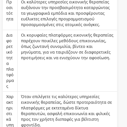
Πρ
Οι καλύτερες υπηρεσίες εικονικής θεραπείας
οσι
αυξάνουν την προσβασιμότητα καταργώντας
τότ
τα γεωγραφικά εμπόδια και προσφέροντας
ητα
ευέλικτες επιλογές προγραμματισμού
προσαρμοσμένες στις ατομικές ανάγκες.
Δια
Οι κορυφαίες πλατφόρμες εικονικής θεραπείας
φο
παρέχουν ποικίλες μεθόδους επικοινωνίας,
ρετ
όπως ζωντανή συνομιλία, βίντεο και
ικό
μηνύματα, για να ταιριάζουν σε διαφορετικές
τητ
προτιμήσεις και να ενισχύουν την αφοσίωση.
α
πλα
τφό
ρμα
ς
Χαρ
Όταν επιλέγετε τις καλύτερες υπηρεσίες
ακτ
εικονικής θεραπείας, δώστε προτεραιότητα σε
ηρι
πλατφόρμες με εκτεταμένα δίκτυα
στι
θεραπευτών, ασφαλή επικοινωνία και φιλικές
κά
προς τον χρήστη διεπαφές για βέλτιστη
υπη
φροντίδα.