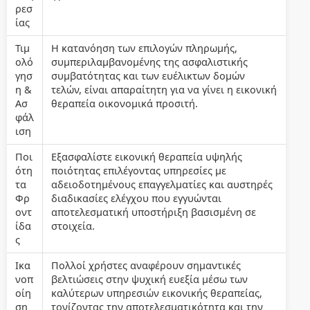
ρεσ
ίας
Τιμ
Η κατανόηση των επιλογών πληρωμής,
ολό
συμπεριλαμβανομένης της ασφαλιστικής
γησ
συμβατότητας και των ευέλικτων δομών
η &
τελών, είναι απαραίτητη για να γίνει η εικονική
Ασ
θεραπεία οικονομικά προσιτή.
φάλ
ιση
Ποι
Εξασφαλίστε εικονική θεραπεία υψηλής
ότη
ποιότητας επιλέγοντας υπηρεσίες με
τα
αδειοδοτημένους επαγγελματίες και αυστηρές
Φρ
διαδικασίες ελέγχου που εγγυώνται
οντ
αποτελεσματική υποστήριξη βασισμένη σε
ίδα
στοιχεία.
ς
Ικα
Πολλοί χρήστες αναφέρουν σημαντικές
νοπ
βελτιώσεις στην ψυχική ευεξία μέσω των
οίη
καλύτερων υπηρεσιών εικονικής θεραπείας,
ση
τονίζοντας την αποτελεσματικότητα και την