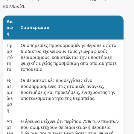
κοινωνία.
Άπ
οψ
Συμπέρασμα
η
Πρ
Οι υπηρεσίες προσαρμοσμένης θεραπείας στο
οσ
διαδίκτυο εξαλείφουν τους γεωγραφικούς
ιτό
περιορισμούς, καθιστώντας την υποστήριξη
τη
ψυχικής υγείας προσβάσιμη από οποιαδήποτε
τα
τοποθεσία.
Εξ
Οι θεραπευτικές προσεγγίσεις είναι
ατ
προσαρμοσμένες στις ατομικές ανάγκες,
ομ
προτιμήσεις και προκλήσεις, ενισχύοντας την
ίκε
αποτελεσματικότητα της θεραπείας.
υσ
η
Απ
Η έρευνα δείχνει ότι περίπου 75% των πελατών
οτ
που συμμετέχουν σε διαδικτυακή θεραπεία
ελε
βιώνουν σημαντικές βελτιώσεις στην ψυχική