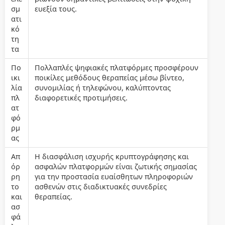
σμ
ευεξία τους.
ατι
κό
τη
τα
Πο
Πολλαπλές ψηφιακές πλατφόρμες προσφέρουν
ικι
ποικίλες μεθόδους θεραπείας μέσω βίντεο,
λία
συνομιλίας ή τηλεφώνου, καλύπτοντας
πλ
διαφορετικές προτιμήσεις.
ατ
φό
ρμ
ας
Απ
Η διασφάλιση ισχυρής κρυπτογράφησης και
όρ
ασφαλών πλατφορμών είναι ζωτικής σημασίας
ρη
για την προστασία ευαίσθητων πληροφοριών
το
ασθενών στις διαδικτυακές συνεδρίες
και
θεραπείας.
ασ
φά