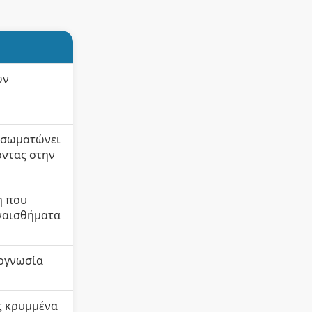
ων
ενσωματώνει
οντας στην
η που
ναισθήματα
τογνωσία
ς κρυμμένα