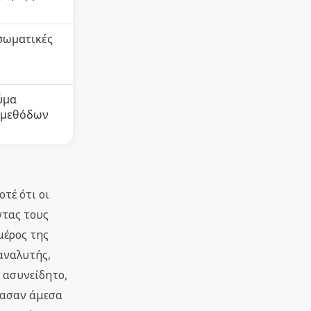
 σωματικές
ύμα
ω μεθόδων
τέ ότι οι
ντας τους
μέρος της
χαναλυτής,
 ασυνείδητο,
ρέασαν άμεσα