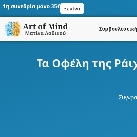
Μετάβαση
1η συνεδρία μόνο 35€
Ξεκίνα
στο
περιεχόμενο
Συμβουλευτικ
Τα Οφέλη της Ράι
Συγγρ