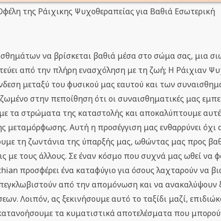
Οφέλη της Ράιχικης Ψυχοθεραπείας για Βαθιά Εσωτερική
ισθημάτων να βρίσκεται βαθιά μέσα στο σώμα σας, μια σ
ατεύει από την πλήρη ενασχόληση με τη ζωή; Η Ράιχιαν Ψ
ύνδεση μεταξύ του φυσικού μας εαυτού και των συναισθη
ζωμένο στην πεποίθηση ότι οι συναισθηματικές μας εμπε
με τα στρώματα της καταστολής και αποκαλύπτουμε αυτέ
ης μεταμόρφωσης. Αυτή η προσέγγιση μας ενθαρρύνει όχι
ουμε τη ζωντάνια της ύπαρξής μας, ωθώντας μας προς βα
ις με τους άλλους. Σε έναν κόσμο που συχνά μας ωθεί να 
hian προσφέρει ένα καταφύγιο για όσους λαχταρούν να β
πεγκλωβιστούν από την απομόνωση και να ανακαλύψουν 
ων. Λοιπόν, ας ξεκινήσουμε αυτό το ταξίδι μαζί, επιδιώκ
 κατανοήσουμε τα κυματιστικά αποτελέσματα που μπορούν