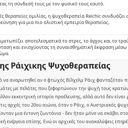
ας τη σύνδεσή τους με τον φυσικό τους εαυτό.
κές θεραπείες ομιλίας, η ψυχοθεραπεία Reichic συνδυάζει
ρεύνηση για μια πιο ολιστική εμπειρία θεραπείας.
ιμετωπίζει αποτελεσματικά το στρες, το άγχος και το τρα
νταση και ενισχύοντας τη συναισθηματική έκφραση μέσ
ώμα.
ης Ράιχικης Ψυχοθεραπείας
ρά να αναρωτηθεί αν ο φτωχός Βίλχελμ Ράιχ φανταζόταν πο
γεμάτες με πελάτες που ξεφορτώνουν την ψυχή τους κρατώ
λλον εκκεντρική ιστορία προέλευσης, αλλά αυτό δεν είναι 
 στις αρχές του 20ου αιώνα, όταν ο Ράιχ, ο Αυστριακός ψυ
ονταν μια έντονη ζωντάνια - δεν ήταν μόνο να σκάβει στο
κή ενέργεια επίσης. Ενώ οι αρχικές του ανακαλύψεις επη