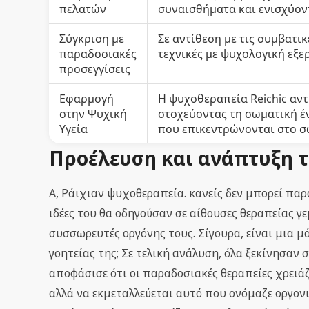
πελατών
συναισθήματα και ενισχύοντ
Σύγκριση με
Σε αντίθεση με τις συμβατι
παραδοσιακές
τεχνικές με ψυχολογική εξε
προσεγγίσεις
Εφαρμογή
Η ψυχοθεραπεία Reichic αντ
στην Ψυχική
στοχεύοντας τη σωματική έ
Υγεία
που επικεντρώνονται στο σ
Προέλευση και ανάπτυξη τ
Α, Ράιχιαν ψυχοθεραπεία. κανείς δεν μπορεί πα
ιδέες του θα οδηγούσαν σε αίθουσες θεραπείας 
συσσωρευτές οργόνης τους. Σίγουρα, είναι μια μά
γοητείας της; Σε τελική ανάλυση, όλα ξεκίνησαν
αποφάσισε ότι οι παραδοσιακές θεραπείες χρειάζ
αλλά να εκμεταλλεύεται αυτό που ονόμαζε οργονι