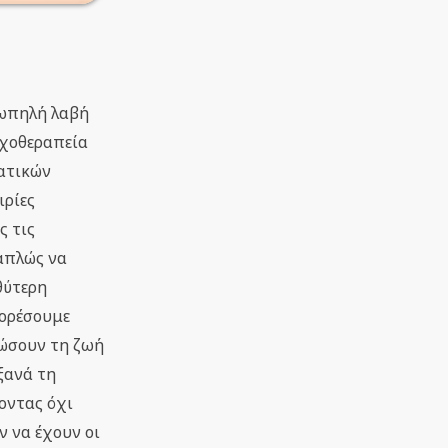
ιωπηλή λαβή
υχοθεραπεία
ματικών
ιρίες
ς τις
 απλώς να
θύτερη
φορέσουμε
ιώσουν τη ζωή
ξανά τη
οντας όχι
 να έχουν οι