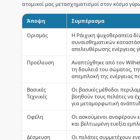
ατομικοί μας μετασχηματισμοί στον κόσμο γύρω
Άποψη
Συμπέρασμα
Ορισμός
Η Ράιχικη ψυχοθεραπεία δί
συναισθηματικών καταστάσε
απελευθέρωσης ενέργειας γι
Προέλευση
Αναπτύχθηκε από τον Wilhel
τη δουλειά του σώματος, τ
απεμπλοκή της ενέργειας π
Βασικές
Οι βασικές μέθοδοι περιλα
Τεχνικές
βοηθούν τους πελάτες να 
για μεταμορφωτική ανάπτυξ
Οφέλη
Οι ασκούμενοι αναφέρουν 
και βελτιωμένη ευεξία εμπ
Δέσμευση
Οι πελάτες συμμετέχουν εν