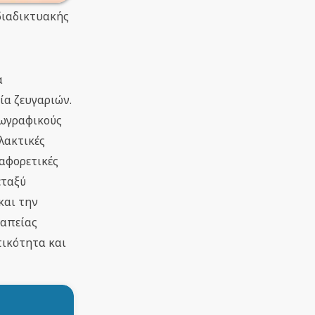
διαδικτυακής
α
ία ζευγαριών.
εωγραφικούς
λακτικές
αφορετικές
εταξύ
και την
ραπείας
τικότητα και