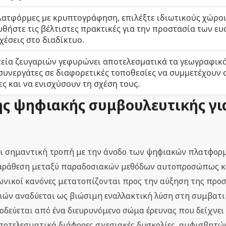
λατφόρμες με κρυπτογράφηση, επιλέξτε ιδιωτικούς χώρου
υθήστε τις βέλτιστες πρακτικές για την προστασία των ε
χέσεις στο διαδίκτυο.
εία ζευγαριών γεφυρώνει αποτελεσματικά τα γεωγραφικά
συνεργάτες σε διαφορετικές τοποθεσίες να συμμετέχουν 
ς και να ενισχύσουν τη σχέση τους.
ης ψηφιακής συμβουλευτικής γι
βει σημαντική τροπή με την άνοδο των ψηφιακών πλατφορ
παράθεση μεταξύ παραδοσιακών μεθόδων αυτοπροσώπως κ
ωνικοί κανόνες μετατοπίζονται προς την αύξηση της πρ
αριών αναδύεται ως βιώσιμη εναλλακτική λύση στη συμβατ
δεύεται από ένα διευρυνόμενο σώμα έρευνας που δείχνει 
οτελεσματικά διάφορες σχεσιακές δυσκολίες, αμφισβητών