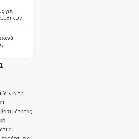
ς για
υαίσθητων
 κενά,
σε
α
μών για τη
αι
οσβασιμότητας
ική
ότι οι
τας έτσι τις