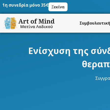
Μετάβαση
1η συνεδρία μόνο 35€
Ξεκίνα
στο
περιεχόμενο
Συμβουλευτικ
Ενίσχυση της σύν
θεραπ
Συγγρ