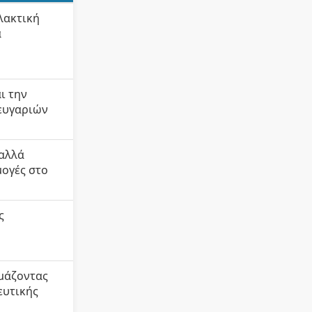
λακτική
α
ι την
ζευγαριών
 αλλά
μογές στο
ς
ιμάζοντας
ευτικής