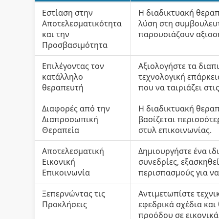
Εστίαση στην
Η διαδικτυακή θεραπ
Αποτελεσματικότητα
λύση στη συμβουλευ
και την
παρουσιάζουν αξιοση
Προσβασιμότητα
Επιλέγοντας τον
Αξιολογήστε τα διαπ
κατάλληλο
τεχνολογική επάρκει
θεραπευτή
που να ταιριάζει στι
Διαφορές από την
Η διαδικτυακή θεραπ
Διαπροσωπική
βασίζεται περισσότερ
Θεραπεία
στυλ επικοινωνίας.
Αποτελεσματική
Δημιουργήστε ένα ιδ
Εικονική
συνεδρίες, εξασκηθε
Επικοινωνία
περισπασμούς για να
Ξεπερνώντας τις
Αντιμετωπίστε τεχνι
Προκλήσεις
εφεδρικά σχέδια και
προόδου σε εικονικά