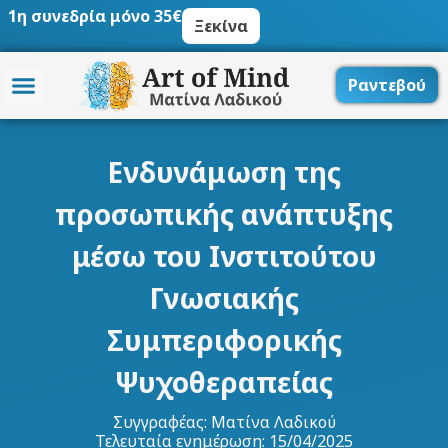
Μετάβαση
1η συνεδρία μόνο 35€
Ξεκίνα
στο
περιεχόμενο
Ραντεβού
Ενδυνάμωση της
προσωπικής ανάπτυξης
μέσω του Ινστιτούτου
Γνωσιακής
Συμπεριφορικής
Ψυχοθεραπείας
Συγγραφέας:
Ματίνα Λαδικού
Τελευταία ενημέρωση: 15/04/2025