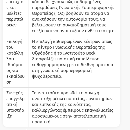
επιτυχία
κόσμο δείχνουν πώς οι δομημένες
ς και
παρεμβάσεις Γνωσιακής Συμπεριφορικής
μελέτες
Θεραπείας (ΓΣΘ) βοηθούν τα άτομα να
περιπτώ
ανακτήσουν την αυτονομία τους, να
σεων
βελτιώσουν τη συναισθηματική τους
ευεξία και να αναπτύξουν ανθεκτικότητα.
Επιλογή
Η επιλογή καθιερωμένων κέντρων όπως
του
το Κέντρο Γνωσιακής Θεραπείας της
κατάλλη
Οξφόρδης ή το Ινστιτούτο Beck
λου
διασφαλίζει ποιοτική εκπαίδευση
ιδρύματ
ευθυγραμμισμένη με τα διεθνή πρότυπα
ος για
στη γνωσιακή συμπεριφορική
εκπαίδευ
ψυχοθεραπεία.
ση
Συνεχής
Το ινστιτούτο προωθεί τη συνεχή
επαγγελμ
ανάπτυξη μέσω εποπτείας, εργαστηρίων
ατική
και εμπλοκής της κοινότητας,
υποστήρ
καλλιεργώντας έμπειρους επαγγελματίες
ιξη
αφοσιωμένους στην αποτελεσματική
πρακτική.