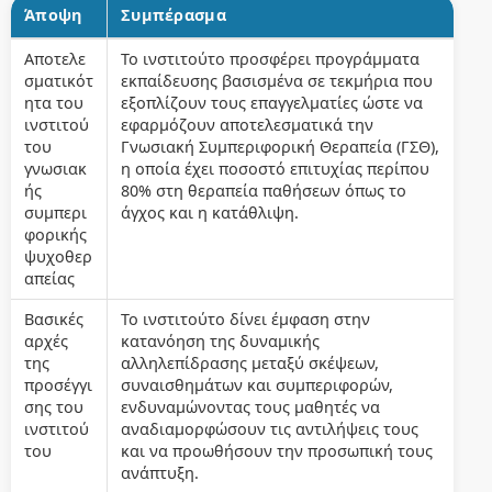
Άποψη
Συμπέρασμα
Αποτελε
Το ινστιτούτο προσφέρει προγράμματα
σματικότ
εκπαίδευσης βασισμένα σε τεκμήρια που
ητα του
εξοπλίζουν τους επαγγελματίες ώστε να
ινστιτού
εφαρμόζουν αποτελεσματικά την
του
Γνωσιακή Συμπεριφορική Θεραπεία (ΓΣΘ),
γνωσιακ
η οποία έχει ποσοστό επιτυχίας περίπου
ής
80% στη θεραπεία παθήσεων όπως το
συμπερι
άγχος και η κατάθλιψη.
φορικής
ψυχοθερ
απείας
Βασικές
Το ινστιτούτο δίνει έμφαση στην
αρχές
κατανόηση της δυναμικής
της
αλληλεπίδρασης μεταξύ σκέψεων,
προσέγγι
συναισθημάτων και συμπεριφορών,
σης του
ενδυναμώνοντας τους μαθητές να
ινστιτού
αναδιαμορφώσουν τις αντιλήψεις τους
του
και να προωθήσουν την προσωπική τους
ανάπτυξη.