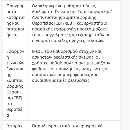
Προγράμ
Ολοκληρωμένα μαθήματα όπως
ματα
Διπλώματα Γνωσιακής Συμπεριφορικής/
κατάρτισ
Αναπνευστικής Συμπεριφορικής
ης και
Θεραπείας (CBT/REBT) και εργαστήρια
πιστοποι
πρακτικής εφαρμογής προετοιμάζουν
ήσεις
τους επαγγελματίες να εξυπηρετούν με
σιγουριά ποικίλες ανάγκες πελατών.
Εφαρμογ
Μέσω του καθορισμού στόχων και
ή
ασκήσεων ρεαλιστικής σκέψης, οι
τεχνικών
χρήστες μαθαίνουν να αντιμετωπίζουν
Γνωσιακ
φόβους και προκλήσεις, οδηγώντας σε
ής
ουσιαστικές συμπεριφορικές και
Συμπερι
συναισθηματικές βελτιώσεις.
φορικής
Θεραπεί
ας (CBT)
στη
θεραπεί
α
Ιστορίες
Παραδείγματα από τον πραγματικό