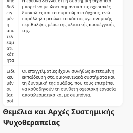
Απο
Η έρευνα δείχνει ότι η συστημική θεραπεία
δεδ
μπορεί να μειώσει σημαντικά τις σχεσιακές
ειγ
δυσκολίες και τα συμπτώματα άγχους, ενώ
μέν
παράλληλα μειώνει το κόστος υγειονομικής
η
περίθαλψης μέσω της ολιστικής προσέγγισής
απο
της.
τελ
εσμ
ατι
κότ
ητα
Ειδι
Οι επαγγελματίες έχουν συνήθως εκτεταμένη
κευ
εκπαίδευση στα οικογενειακά συστήματα και
μέν
τη δυναμική της ομάδας, που τους επιτρέπει
οι
να καθοδηγούν τη σύνθετη σχεσιακή εργασία
Ιατ
αποτελεσματικά και με συμπόνια.
ροί
Θεμέλια και Αρχές Συστημικής
Ψυχοθεραπείας