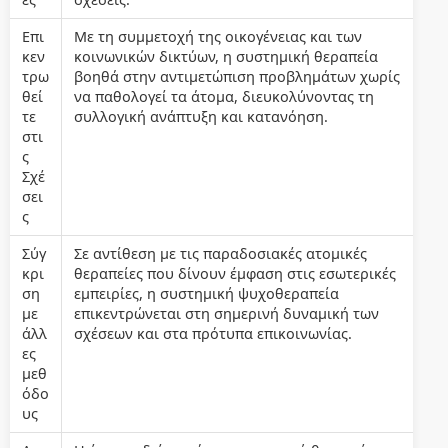
Επι
Με τη συμμετοχή της οικογένειας και των
κεν
κοινωνικών δικτύων, η συστημική θεραπεία
τρω
βοηθά στην αντιμετώπιση προβλημάτων χωρίς
θεί
να παθολογεί τα άτομα, διευκολύνοντας τη
τε
συλλογική ανάπτυξη και κατανόηση.
στι
ς
Σχέ
σει
ς
Σύγ
Σε αντίθεση με τις παραδοσιακές ατομικές
κρι
θεραπείες που δίνουν έμφαση στις εσωτερικές
ση
εμπειρίες, η συστημική ψυχοθεραπεία
με
επικεντρώνεται στη σημερινή δυναμική των
άλλ
σχέσεων και στα πρότυπα επικοινωνίας.
ες
μεθ
όδο
υς