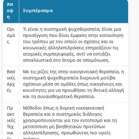
Άπ
οψ
Συμπέρασμα
η
Ορι
Τι είναι η συστημική ψυχοθεραπεία; Είναι μια
σμό
προσέγγιση που δίνει έμφαση στην κατανόηση
ς
του τρόπου με τον οποίο οι σχέσεις και οι
κοινωνικές αλληλεπιδράσεις επηρεάζουν τις
ατομικές συμπεριφορές, αντί να εστιάζει
αποκλειστικά στο άτομο σε απομόνωση.
Βασ
Με τις ρίζες της στην οικογενειακή θεραπεία, η
ικές
συστημική ψυχοθεραπεία διερευνά μοτίβα
Αρχ
σχέσεων μέσα σε ομάδες όπως οικογένειες και
ές
κοινότητες για να προωθήσει τη θετική αλλαγή
και τη συναισθηματική θεραπεία.
Πρ
Μέθοδοι όπως η δομική οικογενειακή
ακτ
θεραπεία και ο συστημικός διάλογος
ικές
χρησιμοποιούνται για τον εντοπισμό και τη
Τεχ
μετατόπιση μη βοηθητικών προτύπων
νικ
αλληλεπίδρασης, προωθώντας πιο υγιείς
ές
σχέσεις.