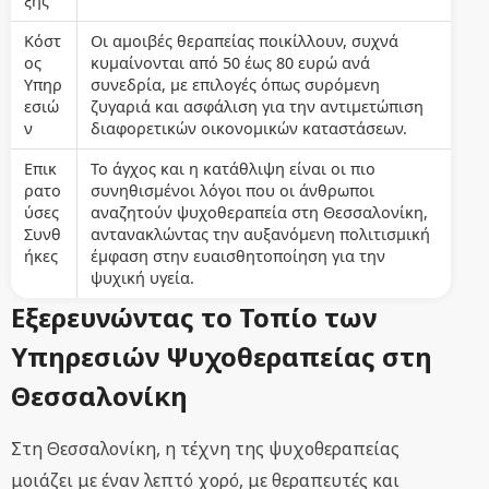
ξης
Κόστ
Οι αμοιβές θεραπείας ποικίλλουν, συχνά
ος
κυμαίνονται από 50 έως 80 ευρώ ανά
Υπηρ
συνεδρία, με επιλογές όπως συρόμενη
εσιώ
ζυγαριά και ασφάλιση για την αντιμετώπιση
ν
διαφορετικών οικονομικών καταστάσεων.
Επικ
Το άγχος και η κατάθλιψη είναι οι πιο
ρατο
συνηθισμένοι λόγοι που οι άνθρωποι
ύσες
αναζητούν ψυχοθεραπεία στη Θεσσαλονίκη,
Συνθ
αντανακλώντας την αυξανόμενη πολιτισμική
ήκες
έμφαση στην ευαισθητοποίηση για την
ψυχική υγεία.
Εξερευνώντας το Τοπίο των
Υπηρεσιών Ψυχοθεραπείας στη
Θεσσαλονίκη
Στη Θεσσαλονίκη, η τέχνη της ψυχοθεραπείας
μοιάζει με έναν λεπτό χορό, με θεραπευτές και