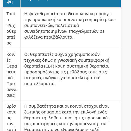
ψη
Τοπί
Η ψυχοθεραπεία στη Θεσσαλονίκη προάγει
ο
την προσωπική και κοινοτική ευημερία μέσω
Ψυχ
συμπονετικών, πολιτιστικά
οθερ
συνειδητοποιημένων επαγγελματιών σε
απεί
φιλόξενα περιβάλλοντα.
ας
Κοιν
Οι θεραπευτές συχνά χρησιμοποιούν
ές
τεχνικές όπως η γνωσιακή συμπεριφορική
Θερα
θεραπεία (CBT) και η συστημική θεραπεία,
πευτ
προσαρμόζοντας τις μεθόδους τους στις
ικές
ατομικές ανάγκες για αποτελεσματικά
Προ
αποτελέσματα.
σεγγί
σεις
Βρίσ
Η συμβατότητα και οι κοινοί στόχοι είναι
κοντ
ζωτικής σημασίας κατά την επιλογή ενός
ας
θεραπευτή. λάβετε υπόψη τις προσωπικές
τον
σας προτιμήσεις και την προσέγγιση του
κατά
θεραπευτή για να εξασφαλίσετε καλή