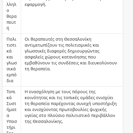
λληλ
εφαρμογή.
ο
θερα
πευτ
ή
Πολι
Οι θεραπευτές στη Θεσσαλονίκη
τιστι
αντιμετωπίζουν τις πολιτισμικές και
κά
γλωσσικές διαφορές δημιουργώντας
και
ασφαλείς χώρους κατανόησης που
γλωσ
εμβαθύνουν τις συνδέσεις και διευκολύνουν
σικά
τη θεραπεία.
εμπό
δια
Τοπι
Η ενασχόληση με τους πόρους της
κά
κοινότητας και τις τοπικές ομάδες ενισχύει
Συστ
τη θεραπεία παρέχοντας συνεχή υποστήριξη
ήματ
και ενισχύοντας πρωτοβουλίες ψυχικής
α
υγείας στο πλούσιο πολιτιστικό περιβάλλον
Υποσ
της Θεσσαλονίκης.
τήρι