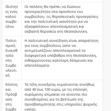
Ιδιότητ
Οι πελάτες θα πρέπει να δώσουν
ες ενός
προτεραιότητα στα προσόντα του
καλού
συμβούλου, τις θεραπευτικές προσεγγίσεις
συμβο
και την πολιτιστική ικανότητα για να
ύλου
εξασφαλίσουν αποτελεσματική και
σεβαστή θεραπεία στη Θεσσαλονίκη.
Πολιτι
Η πολιτιστική συνείδηση είναι απαραίτητη
σμική
για τους συμβούλους ώστε να
Ευαισθ
αντιμετωπίζουν αποτελεσματικά τα
ησία
διαφορετικά υπόβαθρα στη Θεσσαλονίκη,
στη
ενθαρρύνοντας καλύτερη δέσμευση και
Συμβο
αποτελέσματα.
υλευτι
κή
Κόστος
Τα τέλη συνεδρίας κυμαίνονται συνήθως
και
από 40 έως 100 ευρώ, με τις επιλογές
Πρόσβ
συρόμενης κλίμακας να γίνονται πιο
αση
συνηθισμένες για τη βελτίωση της
στη
προσβασιμότητας στις υπηρεσίες ψυχικής
Συμβο
υγείας.