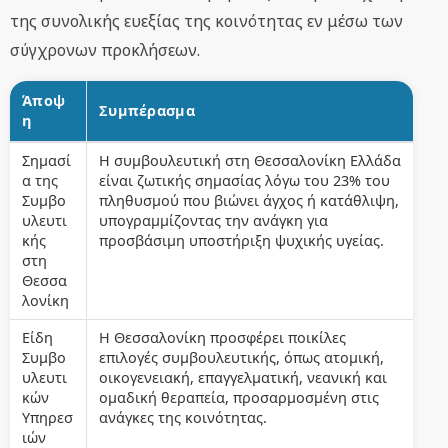
της συνολικής ευεξίας της κοινότητας εν μέσω των
σύγχρονων προκλήσεων.
Άποψ
Συμπέρασμα
η
Σημασί
Η συμβουλευτική στη Θεσσαλονίκη Ελλάδα
α της
είναι ζωτικής σημασίας λόγω του 23% του
Συμβο
πληθυσμού που βιώνει άγχος ή κατάθλιψη,
υλευτι
υπογραμμίζοντας την ανάγκη για
κής
προσβάσιμη υποστήριξη ψυχικής υγείας.
στη
Θεσσα
λονίκη
Είδη
Η Θεσσαλονίκη προσφέρει ποικίλες
Συμβο
επιλογές συμβουλευτικής, όπως ατομική,
υλευτι
οικογενειακή, επαγγελματική, νεανική και
κών
ομαδική θεραπεία, προσαρμοσμένη στις
Υπηρεσ
ανάγκες της κοινότητας.
ιών