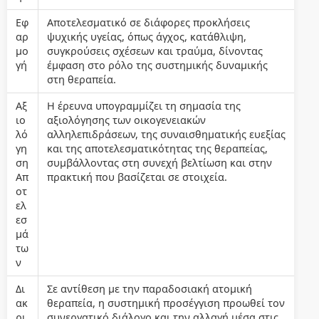
Εφ
Αποτελεσματικό σε διάφορες προκλήσεις
αρ
ψυχικής υγείας, όπως άγχος, κατάθλιψη,
μο
συγκρούσεις σχέσεων και τραύμα, δίνοντας
γή
έμφαση στο ρόλο της συστημικής δυναμικής
στη θεραπεία.
Αξ
Η έρευνα υπογραμμίζει τη σημασία της
ιο
αξιολόγησης των οικογενειακών
λό
αλληλεπιδράσεων, της συναισθηματικής ευεξίας
γη
και της αποτελεσματικότητας της θεραπείας,
ση
συμβάλλοντας στη συνεχή βελτίωση και στην
Απ
πρακτική που βασίζεται σε στοιχεία.
οτ
ελ
εσ
μά
τω
ν
Δι
Σε αντίθεση με την παραδοσιακή ατομική
ακ
θεραπεία, η συστημική προσέγγιση προωθεί τον
ρι
συνεργατικό διάλογο και την αλλαγή μέσα στις