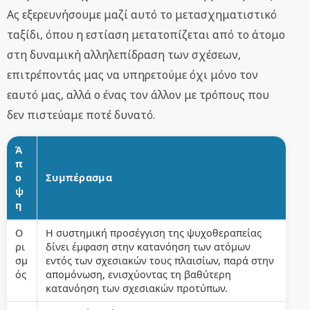
Ας εξερευνήσουμε μαζί αυτό το μετασχηματιστικό
ταξίδι, όπου η εστίαση μετατοπίζεται από το άτομο
στη δυναμική αλληλεπίδραση των σχέσεων,
επιτρέποντάς μας να υπηρετούμε όχι μόνο τον
εαυτό μας, αλλά ο ένας τον άλλον με τρόπους που
δεν πιστεύαμε ποτέ δυνατό.
Ά
π
ο
Συμπέρασμα
ψ
η
Ο
Η συστημική προσέγγιση της ψυχοθεραπείας
ρι
δίνει έμφαση στην κατανόηση των ατόμων
σμ
εντός των σχεσιακών τους πλαισίων, παρά στην
ός
απομόνωση, ενισχύοντας τη βαθύτερη
κατανόηση των σχεσιακών προτύπων.