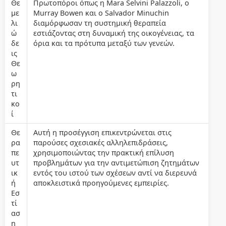
Θε
Πρωτοπόροι όπως η Mara Selvini Palazzoli, ο
με
Murray Bowen και ο Salvador Minuchin
λι
διαμόρφωσαν τη συστημική θεραπεία
ώ
εστιάζοντας στη δυναμική της οικογένειας, τα
δε
όρια και τα πρότυπα μεταξύ των γενεών.
ις
Θε
ω
ρη
τι
κο
ί
Θε
Αυτή η προσέγγιση επικεντρώνεται στις
ρα
παρούσες σχεσιακές αλληλεπιδράσεις,
πε
χρησιμοποιώντας την πρακτική επίλυση
υτ
προβλημάτων για την αντιμετώπιση ζητημάτων
ικ
εντός του ιστού των σχέσεων αντί να διερευνά
ή
αποκλειστικά προηγούμενες εμπειρίες.
Εσ
τί
ασ
η