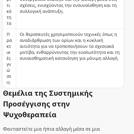
τι
σχέσεις, ενισχύοντας την ενσυναίσθηση και τη
κό
συλλογική ανάπτυξη.
τη
τα
Π
Οι θεραπευτές χρησιμοποιούν τεχνικές όπως η
ρα
αναδιάρθρωση των ορίων και η κυκλική
κτ
αιτιότητα για να τροποποιήσουν τα σχεσιακά
ικ
μοτίβα, ενθαρρύνοντας την ευαλωτότητα και τη
ές
συναισθηματική κατανόηση για μόνιμη αλλαγή.
γν
ώ
σε
ις
Θεμέλια της Συστημικής
Προσέγγισης στην
Ψυχοθεραπεία
Φανταστείτε μια ήπια αλλαγή μέσα σε μια